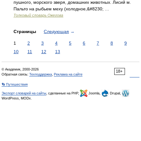
пушного, морского зверя, домашних животных. Лисий м.
Пальто на рыбьем меху (холодное,&#8230; …
Толковый словарь Ожегова
Страницы
Следующая
→
1
2
3
4
5
6
7
8
9
10
11
12
13
© Академик, 2000-2026
18+
Обратная связь:
Техподдержка
,
Реклама на сайте
👣 Путешествия
Экспорт словарей на сайты
, сделанные на PHP,
Joomla,
Drupal,
WordPress, MODx.