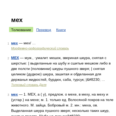
мех
Толкование
Перевод
Книги
мех
— мех/ …
1
Морфемно-орфографический словарь
МЕХ
— муж., ·умалит. мешок, звериная шкура, снятая с
2
шерстью: | выделанные на шубу и сшитые мешком либо в
две полсти (половинки) шкуры пушного зверя; | снятая
целиком (дудкою) шкура, зашитая и обделанная для
держанья жидкостей, бурдюк, саба, турсук; |&#8230; …
Толковый словарь Даля
мех
— 1. МЕХ, а ( у), предлож. о мехе, в меху, на меху и
3
(устар.) на мехе; м. 1. только ед. Волосяной покров на теле
животного. М. зайца. Бобровый м. 2. мн.: меха, ов.
Выделанная шкура пушного зверя; несколько таких шкур,