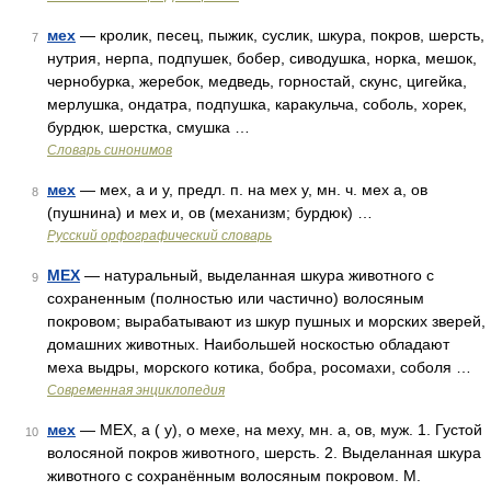
мех
— кролик, песец, пыжик, суслик, шкура, покров, шерсть,
7
нутрия, нерпа, подпушек, бобер, сиводушка, норка, мешок,
чернобурка, жеребок, медведь, горностай, скунс, цигейка,
мерлушка, ондатра, подпушка, каракульча, соболь, хорек,
бурдюк, шерстка, смушка …
Словарь синонимов
мех
— мех, а и у, предл. п. на мех у, мн. ч. мех а, ов
8
(пушнина) и мех и, ов (механизм; бурдюк) …
Русский орфографический словарь
МЕХ
— натуральный, выделанная шкура животного с
9
сохраненным (полностью или частично) волосяным
покровом; вырабатывают из шкур пушных и морских зверей,
домашних животных. Наибольшей носкостью обладают
меха выдры, морского котика, бобра, росомахи, соболя …
Современная энциклопедия
мех
— МЕХ, а ( у), о мехе, на меху, мн. а, ов, муж. 1. Густой
10
волосяной покров животного, шерсть. 2. Выделанная шкура
животного с сохранённым волосяным покровом. М.