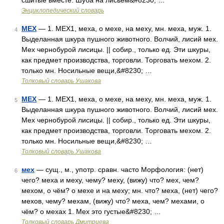
сшитые вместе. Шуба на лисьем&#8230; …
Энциклопедический словарь
МЕХ
— 1. МЕХ1, меха, о мехе, на меху, мн. меха, муж. 1.
4
Выделанная шкура пушного животного. Волчий, лисий мех.
Мех чернобурой лисицы. || собир., только ед. Эти шкуры,
как предмет производства, торговли. Торговать мехом. 2.
только мн. Носильные вещи,&#8230; …
Толковый словарь Ушакова
МЕХ
— 1. МЕХ1, меха, о мехе, на меху, мн. меха, муж. 1.
5
Выделанная шкура пушного животного. Волчий, лисий мех.
Мех чернобурой лисицы. || собир., только ед. Эти шкуры,
как предмет производства, торговли. Торговать мехом. 2.
только мн. Носильные вещи,&#8230; …
Толковый словарь Ушакова
мех
— сущ., м., употр. сравн. часто Морфология: (нет)
6
чего? меха и меху, чему? меху, (вижу) что? мех, чем?
мехом, о чём? о мехе и на меху; мн. что? меха, (нет) чего?
мехов, чему? мехам, (вижу) что? меха, чем? мехами, о
чём? о мехах 1. Мех это густые&#8230; …
Толковый словарь Дмитриева